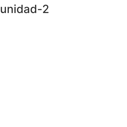
unidad-2
Ir
al
contenido